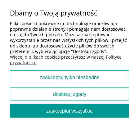
Dbamy o Twoją prywatność
POMOC
Pliki cookies i pokrewne im technologie umożliwiają
poprawne działanie strony i pomagają nam dostosować
ofertę do Twoich potrzeb. Możesz zaakceptować
MOJE KONTO
wykorzystanie przez nas wszystkich tych plików i przejść
do sklepu lub dostosować użycie plików do swoich
preferencji, wybierając opcję "Dostosuj zgody".
Więcej o plikach cookies przeczytasz w naszej Polityce
PŁATNOŚCI I DOSTAWA
prywatności.
zaakceptuj tylko niezbędne
INFORMACJE
dostosuj zgody
O NAS
zaakceptuj wszystkie
pokaż pełną wersję strony