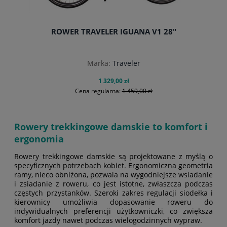
ROWER TRAVELER IGUANA V1 28"
Marka:
Traveler
1 329,00 zł
Cena regularna:
1 459,00 zł
Rowery trekkingowe damskie to komfort i
ergonomia
Rowery trekkingowe damskie są projektowane z myślą o
do koszyka
specyficznych potrzebach kobiet. Ergonomiczna geometria
ramy, nieco obniżona, pozwala na wygodniejsze wsiadanie
i zsiadanie z roweru, co jest istotne, zwłaszcza podczas
częstych przystanków. Szeroki zakres regulacji siodełka i
kierownicy umożliwia dopasowanie roweru do
indywidualnych preferencji użytkowniczki, co zwiększa
komfort jazdy nawet podczas wielogodzinnych wypraw.