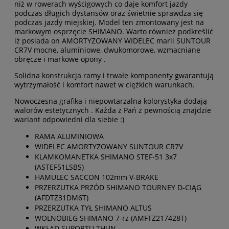
niż w rowerach wyścigowych co daje komfort jazdy
podczas długich dystansów oraz świetnie sprawdza się
podczas jazdy miejskiej. Model ten zmontowany jest na
markowym osprzęcie SHIMANO. Warto również podkreślić
iż posiada on AMORTYZOWANY WIDELEC marli SUNTOUR
CR7V mocne, aluminiowe, dwukomorowe, wzmacniane
obręcze i markowe opony .
Solidna konstrukcja ramy i trwałe komponenty gwarantują
wytrzymałość i komfort nawet w ciężkich warunkach.
Nowoczesna grafika i niepowtarzalna kolorystyka dodają
walorów estetycznych . Każda z Pań z pewnością znajdzie
wariant odpowiedni dla siebie :)
RAMA ALUMINIOWA
WIDELEC AMORTYZOWANY SUNTOUR CR7V
KLAMKOMANETKA SHIMANO STEF-51 3x7
(ASTEF51LSBS)
HAMULEC SACCON 102mm V-BRAKE
PRZERZUTKA PRZÓD SHIMANO TOURNEY D-CIĄG
(AFDTZ31DM6T)
PRZERZUTKA TYŁ SHIMANO ALTUS
WOLNOBIEG SHIMANO 7-rz (AMFTZ217428T)
WKŁAD SUPORTU THUN