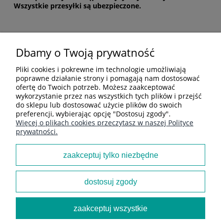
Wszystkie przesyłki są ubezpieczone.
Dbamy o Twoją prywatność
POMOC
Pliki cookies i pokrewne im technologie umożliwiają
poprawne działanie strony i pomagają nam dostosować
ofertę do Twoich potrzeb. Możesz zaakceptować
MOJE KONTO
wykorzystanie przez nas wszystkich tych plików i przejść
do sklepu lub dostosować użycie plików do swoich
preferencji, wybierając opcję "Dostosuj zgody".
Więcej o plikach cookies przeczytasz w naszej Polityce
PŁATNOŚCI I DOSTAWA
prywatności.
zaakceptuj tylko niezbędne
INFORMACJE
dostosuj zgody
O NAS
zaakceptuj wszystkie