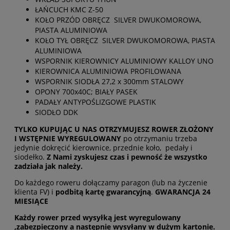
ŁAŃCUCH KMC Z-50
KOŁO PRZÓD OBRĘCZ SILVER DWUKOMOROWA,
PIASTA ALUMINIOWA
KOŁO TYŁ OBRĘCZ SILVER DWUKOMOROWA, PIASTA
ALUMINIOWA
WSPORNIK KIEROWNICY ALUMINIOWY KALLOY UNO
KIEROWNICA ALUMINIOWA PROFILOWANA
WSPORNIK SIODŁA 27,2 x 300mm STALOWY
OPONY 700x40C; BIAŁY PASEK
PADAŁY ANTYPOŚLIZGOWE PLASTIK
SIODŁO DDK
TYLKO KUPUJĄC U NAS OTRZYMUJESZ ROWER ZŁOŻONY
I WSTĘPNIE WYREGULOWANY
po otrzymaniu trzeba
jedynie dokręcić kierownice, przednie koło, pedały i
siodełko.
Z Nami zyskujesz czas i pewność że wszystko
zadziała jak należy.
Do każdego roweru dołączamy paragon (lub na życzenie
klienta FV) i
podbitą kartę gwarancyjną
.
GWARANCJA 24
MIESIĄCE
Każdy rower przed wysyłką jest wyregulowany
,zabezpieczony a następnie wysyłany w dużym kartonie.