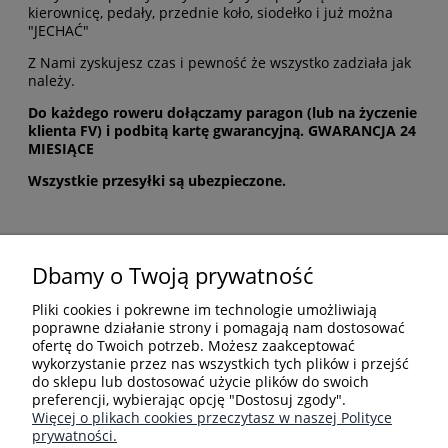
kierownicę, pedały, przednie koło, siodełko i już można
"JECHAĆ"
Z Nami zyskujesz czas i pewność że wszystko zadziała jak
należy.
Do każdego roweru dołączamy paragon (lub na życzenie
klienta FV) i podbitą kartę gwarancyjną. GWARANCJA 24
MIESIĄCE
Wszystkie przesyłki są ubezpieczone.
Dbamy o Twoją prywatność
POMOC
Pliki cookies i pokrewne im technologie umożliwiają
poprawne działanie strony i pomagają nam dostosować
ofertę do Twoich potrzeb. Możesz zaakceptować
MOJE KONTO
wykorzystanie przez nas wszystkich tych plików i przejść
do sklepu lub dostosować użycie plików do swoich
preferencji, wybierając opcję "Dostosuj zgody".
Więcej o plikach cookies przeczytasz w naszej Polityce
PŁATNOŚCI I DOSTAWA
prywatności.