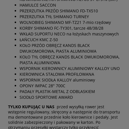
HAMULCE SACCON
PRZERZUTKA PRZÓD SHIMANO FD-TX510
PRZERZUTKA TYŁ SHIMANO TURNEY
WOLNOBIEG SHIMANO MF-TZ21 7-mio rzędowy
KORBY SHIMANO FC-TY301, tarcze 48/38/28
WKŁAD SUPORTU NECO na łożyskach maszynowych
ŁAŃCUCH KMC Z-50
KOŁO PRZÓD OBRĘCZ KANDS BLACK
DWUKOMOROWA, PIASTA ALUMINIOWA
KOŁO TYŁ OBRĘCZ KANDS BLACK DWUKOMOROWA,
PIASTA ALUMINIOWA
WSPORNIK KIEROWNICY ALUMINIOWY KALLOY UNO
KIEROWNICA STALOWA PROFILOWANA
WSPORNIK SIODŁA KALLOY aluminiowy
OPONY IMPAC 28" 700C
PADAŁY PLASTIK-METAL Z ODBLASKIEM
SIODŁO SPORTOWE AWARD
TYLKO KUPUJĄC U NAS
przed wysyłką rower jest
wstępnie regulowany, skręcony a następnie do transportu
ma demontowane przednie koło kierownice i pedały. Jest
solidnie zabezpieczony i pakowany w karton. Po
otrzymaniu przesyłki wystarczy tylko przykręcić