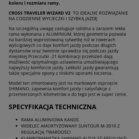
koloru i rozmiaru ramy.
CROSS TRAVELER WIZARD V2
TO IDEALNE ROZWIĄZANIE
NA CODZIENNE WYCIECZKI I SZYBKĄ JAZDĘ
Na szczególną uwagę zasługuje solidna a zarazem lekka
rama wykonana z ALUMINIUM, której geometria pozwala
na bardziej wyprostowaną sylwetkę niż w rowerach
wyścigowych co daje komfort jazdy podczas długich
dystansów oraz świetnie sprawdza się podczas jazdy
miejskiej.Przerzutki -21 kombinacji przełożeń dają
możliwość optymalnego ustawienia umożliwiającego
najwyższy komforcie jazdy. Lekkość jazdy gwarantują
także specjalne opony z niskimi oporami toczenia.
Model ten zmontowany jest na markowym osprzęcie
SHIMANO. zapewnia komfort jazdy i satysfakcje z
przemierzonych kilometrów a do tego jest w super cenie.
SPECYFIKACJA TECHNICZNA
RAMA ALUMINIOWA KANDS
WIDELEC AMORTYZOWANY SUNTOUR M-3010 Z
REGULACJĄ TWARDOŚCI
KLAMKOMANETKA SHIMANO ALTUS ST-EF510 (3x7)