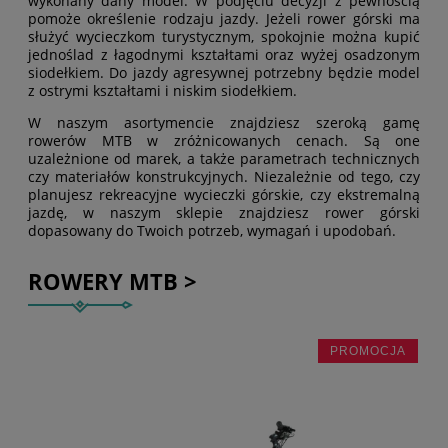
wykonany dany model. W podjęciu decyzji z pewnością
pomoże określenie rodzaju jazdy. Jeżeli rower górski ma
służyć wycieczkom turystycznym, spokojnie można kupić
jednoślad z łagodnymi kształtami oraz wyżej osadzonym
siodełkiem. Do jazdy agresywnej potrzebny będzie model
z ostrymi kształtami i niskim siodełkiem.
W naszym asortymencie znajdziesz szeroką gamę
rowerów MTB w zróżnicowanych cenach. Są one
uzależnione od marek, a także parametrach technicznych
czy materiałów konstrukcyjnych. Niezależnie od tego, czy
planujesz rekreacyjne wycieczki górskie, czy ekstremalną
jazdę, w naszym sklepie znajdziesz rower górski
dopasowany do Twoich potrzeb, wymagań i upodobań.
ROWERY MTB >
PROMOCJA