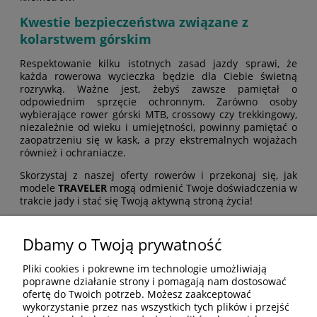
Kwestie bezpieczeństwa związane z
kolarstwem górskim
Respektowanie kilku istotnych zasad jazdy sprawi, że
każda rowerowa wycieczka będzie dla Ciebie świetną
rozrywką. Ważne jest, żebyś zawsze pamiętał o
odpowiednim sprzęcie ochronnym. Zarówno osoby
wybierające rower górski MTB, crossowy czy trekkingowy,
niezależnie od wieku i umiejętności, powinny pamiętać o
zaopatrzeniu się w kask, a przy ekstremalnych wojażach
również i ochraniacze.
Skorzystaj z naszej oferty rowerów i przekonaj się, jak
modele
TRAVELER
mogą odmienić Twoje doświadczenia w
trakcie jady i stać się Twoją aktywną stroną życia!
Dbamy o Twoją prywatność
POMOC
Pliki cookies i pokrewne im technologie umożliwiają
poprawne działanie strony i pomagają nam dostosować
ofertę do Twoich potrzeb. Możesz zaakceptować
MOJE KONTO
wykorzystanie przez nas wszystkich tych plików i przejść