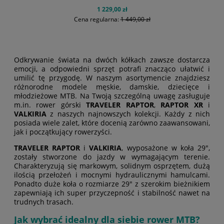
1 229,00 zł
Cena regularna:
1 449,00 zł
Odkrywanie świata na dwóch kółkach zawsze dostarcza
emocji, a odpowiedni sprzęt potrafi znacząco ułatwić i
umilić tę przygodę. W naszym asortymencie znajdziesz
różnorodne modele męskie, damskie, dziecięce i
do koszyka
młodzieżowe MTB. Na Twoją szczególną uwagę zasługuje
m.in. rower górski
TRAVELER RAPTOR
,
RAPTOR XR
i
VALKIRIA
z naszych najnowszych kolekcji. Każdy z nich
posiada wiele zalet, które docenią zarówno zaawansowani,
jak i początkujący rowerzyści.
TRAVELER RAPTOR
i
VALKIRIA
, wyposażone w koła 29",
zostały stworzone do jazdy w wymagającym terenie.
Charakteryzują się markowym, solidnym osprzętem, dużą
ilością przełożeń i mocnymi hydraulicznymi hamulcami.
Ponadto duże koła o rozmiarze 29" z szerokim bieżnikiem
zapewniają ich super przyczepność i stabilność nawet na
trudnych trasach.
Jak wybrać idealny dla siebie rower MTB?