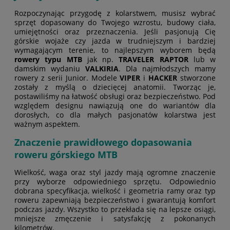
Rozpoczynając przygodę z kolarstwem, musisz wybrać
sprzęt dopasowany do Twojego wzrostu, budowy ciała,
umiejętności oraz przeznaczenia. Jeśli pasjonują Cię
górskie wojaże czy jazda w trudniejszym i bardziej
wymagającym terenie, to najlepszym wyborem będą
rowery typu MTB
jak np.
TRAVELER RAPTOR
lub w
damskim wydaniu
VALKIRIA
. Dla najmłodszych mamy
rowery z serii Junior. Modele
VIPER
i
HACKER
stworzone
zostały z myślą o dziecięcej anatomii. Tworząc je,
postawiliśmy na łatwość obsługi oraz bezpieczeństwo. Pod
względem designu nawiązują one do wariantów dla
dorosłych, co dla małych pasjonatów kolarstwa jest
ważnym aspektem.
Znaczenie prawidłowego dopasowania
roweru górskiego MTB
Wielkość, waga oraz styl jazdy mają ogromne znaczenie
przy wyborze odpowiedniego sprzętu. Odpowiednio
dobrana specyfikacja, wielkość i geometria ramy oraz typ
roweru zapewniają bezpieczeństwo i gwarantują komfort
podczas jazdy. Wszystko to przekłada się na lepsze osiągi,
mniejsze zmęczenie i satysfakcję z pokonanych
kilometrów.